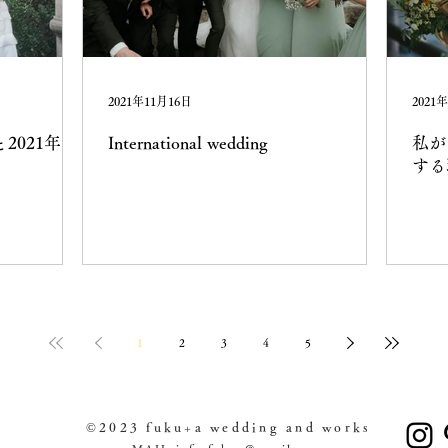
2021年11月16日
2021
2021年の
International wedding
私が
する
1
2
3
4
5
©︎2023 ​fuku+a wedding and works