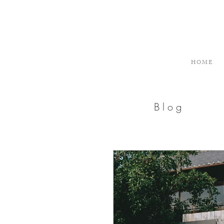
H O M E
​B l o g