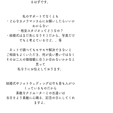
るはずです。
私のサポートでなくとも
・どんなカメラマンさんにお願いしたらいいか
わからない
・格安スタジオってどうなの？
・結婚式はまだ先になりそうだから、写真だけ
でもと考えているけど、、等
ネットで調べてもモヤモヤ解決できないと
ご相談もよくいただき、何が良い悪いではなく
そのお二人の価値観に合うか合わないかかなと
思って
私なりにお伝えしております。
結婚式やフォトウェディングは今も昔も人がつ
くっているものだから
素敵なクリエーターとの出逢いは
当日をより素敵に心踊る、記念の日にしてくれ
ますよ。