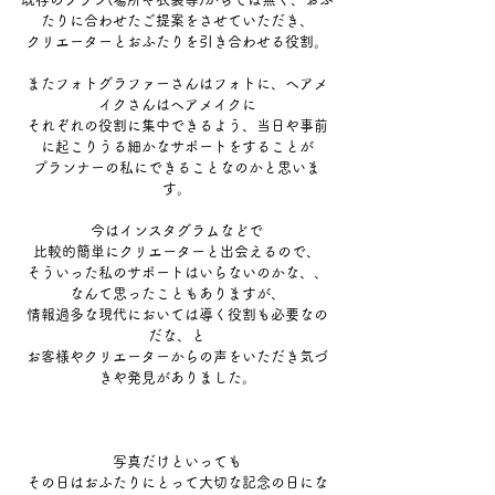
たりに合わせたご提案をさせていただき、
クリエーターとおふたりを引き合わせる役割。
またフォトグラファーさんはフォトに、ヘアメ
イクさんはヘアメイクに
それぞれの役割に集中できるよう、当日や事前
に起こりうる細かなサポートをすることが
プランナーの私にできることなのかと思いま
す。
今はインスタグラムなどで
比較的簡単にクリエーターと出会えるので、
そういった私のサポートはいらないのかな、、
なんて思ったこともありますが、
情報過多な現代においては導く役割も必要なの
だな、と
お客様やクリエーターからの声をいただき気づ
きや発見がありました。
写真だけといっても
その日はおふたりにとって大切な記念の日にな