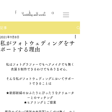
​
fuku
+a
​wedding and works
記事
2021年9月8日
私がフォトウェディングをサ
ポートする理由
私はフォトグラファーでもヘアメイクでも無く
衣装を制作できるわけでもありません。
そんな私がフォトウェディングにおいてサポー
トできることは
★新郎新婦のおふたりにぴったりなクリエータ
ーとのマッチング
★ヒアリングとご提案
既存のプラン(場所や衣装等)からでは無く、おふ