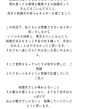
照れ臭くても感情を爆発できる結婚式って
なんてすごいんだろうと。
改めて結婚式の持つエネルギーを感じました
この状況下、私たちには想像できないほど辛い
思いをしながら
いくつもの決断と、勇気をだしたおふたり。
結婚式当日もきっと不安が付き纏って、完全に
忘れることはできなかったと思います。
それでも一途にゲストやお互いを思いやるお二
人。
そして覚悟をもってふたりの背中を押した　ご
両親
ふたりをいつものように笑顔で応援していた　
ご友人
結婚式でしか味わえないこと
その重みを感じるとともに、まだまだ自分はち
っぽけで
ほんの微力でしかないと　鼓舞していただいた
ように思います。