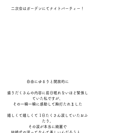
二次会はガーデンにてナイトパーティー！
自由にゆるりと開放的に
盛りだくさんの内容に前日眠れないほど緊張し
ていた私ですが、
その一瞬一瞬に感動して胸打たれました
嬉しくて嬉しくて 1日たくさん涙していたおふ
たり。
その涙が本当に綺麗で
結婚式の涙ってなんて美しいんだろうと。