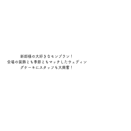
新郎様の大好きなモンブラン！
会場の装飾とも季節ともマッチしたウェディン
グケーキにスタッフも大興奮！