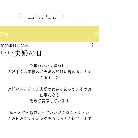
​
fuku
+a
​wedding and works
記事
2020年11月28日
いい夫婦の日
今年のいい夫婦の日も
大好きなお客様のご夫婦の節目に携わることが
できました
お任せいただくご夫婦の存在があってこそのお
仕事だなと
改めて実感しています
私もとても勉強させていただく機会となった
この日のウェディングをちらっとご紹介します