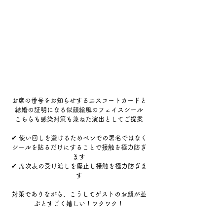
お席の番号をお知らせするエスコートカードと
結婚の証明になる似顔絵風のフェイスシール
こちらも感染対策も兼ねた演出としてご提案
✔︎ 使い回しを避けるためペンでの署名ではなく
シールを貼るだけにすることで接触を極力防ぎ
ます
✔︎ 席次表の受け渡しを廃止し接触を極力防ぎま
す
対策でありながら、こうしてゲストのお顔が並
ぶとすごく嬉しい！ワクワク！