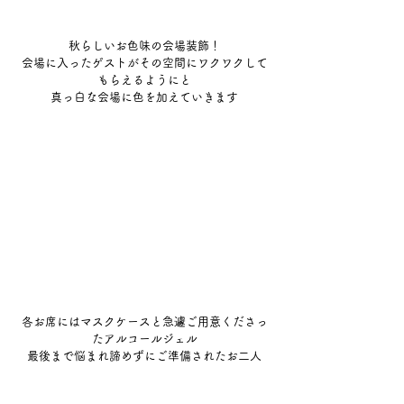
秋らしいお色味の会場装飾！
会場に入ったゲストがその空間にワクワクして
もらえるようにと
真っ白な会場に色を加えていきます
各お席にはマスクケースと急遽ご用意くださっ
たアルコールジェル
最後まで悩まれ諦めずにご準備されたお二人